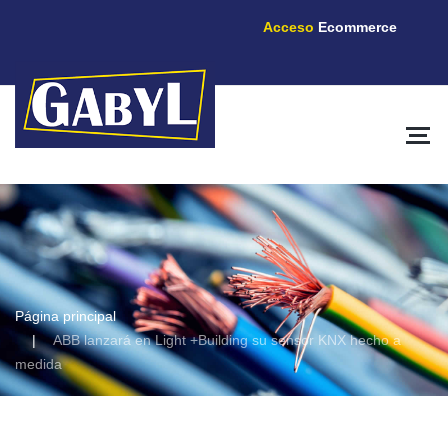
Acceso
Ecommerce
Página principal
ABB lanzará en Light +Building su sensor KNX hecho a
medida