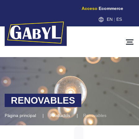
Acceso
Ecommerce
EN
|
ES
RENOVABLES
Página principal
Productos
Renovables