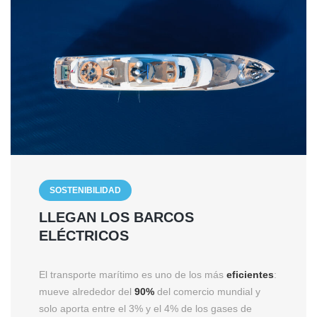
SOSTENIBILIDAD
LLEGAN LOS BARCOS
ELÉCTRICOS
El transporte marítimo es uno de los más
eficientes
:
mueve alrededor del
90%
del comercio mundial y
solo aporta entre el 3% y el 4% de los gases de