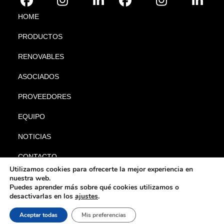
HOME
PRODUCTOS
RENOVABLES
ASOCIADOS
PROVEEDORES
EQUIPO
NOTICIAS
CONTACTO
Utilizamos cookies para ofrecerte la mejor experiencia en
nuestra web.
Puedes aprender más sobre qué cookies utilizamos o
desactivarlas en los
ajustes
.
|
|
© Gabyl 2024. Todos los
Aviso legal
Política de privacidad
Política
Aceptar todas
Mis preferencias
|
derechos reservados.
de cookies
Política de calidad