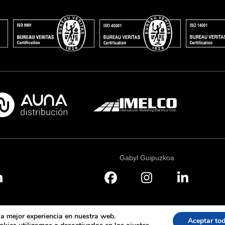
Gabyl Guipuzkoa
la mejor experiencia en nuestra web.
Aceptar to
Aviso leg