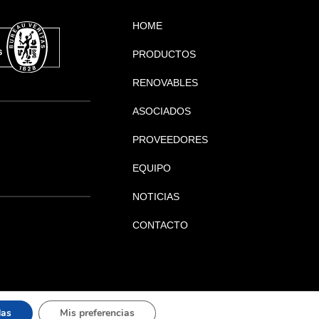
HOME
PRODUCTOS
RENOVABLES
ASOCIADOS
PROVEEDORES
EQUIPO
NOTICIAS
CONTACTO
das
Mis preferencias
|
|
|
al
Política de privacidad
Política de cookies
Política de calidad