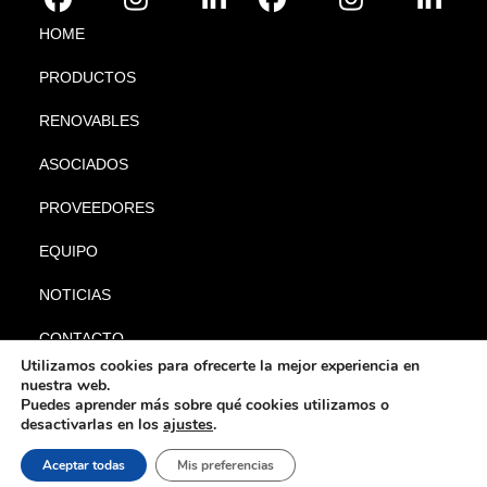
HOME
PRODUCTOS
RENOVABLES
ASOCIADOS
PROVEEDORES
EQUIPO
NOTICIAS
CONTACTO
Utilizamos cookies para ofrecerte la mejor experiencia en
nuestra web.
Puedes aprender más sobre qué cookies utilizamos o
desactivarlas en los
ajustes
.
|
|
© Gabyl 2024. Todos los
Aviso legal
Política de privacidad
Política
Aceptar todas
Mis preferencias
|
derechos reservados.
de cookies
Política de calidad