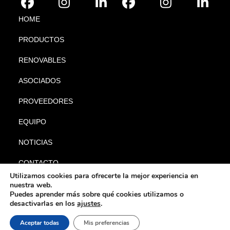
HOME
PRODUCTOS
RENOVABLES
ASOCIADOS
PROVEEDORES
EQUIPO
NOTICIAS
CONTACTO
Utilizamos cookies para ofrecerte la mejor experiencia en
nuestra web.
Puedes aprender más sobre qué cookies utilizamos o
desactivarlas en los
ajustes
.
|
|
© Gabyl 2024. Todos los
Aviso legal
Política de privacidad
Política
Aceptar todas
Mis preferencias
|
derechos reservados.
de cookies
Política de calidad