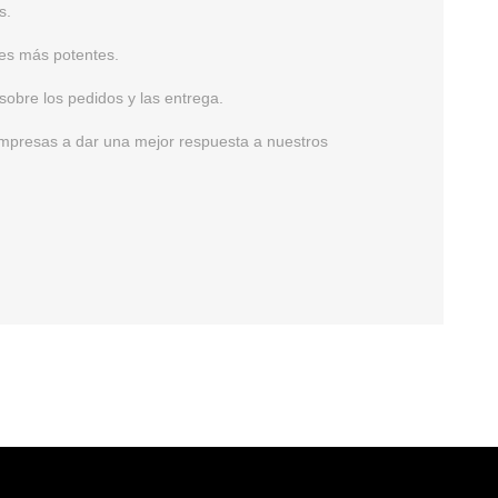
s.
es más potentes.
 sobre los pedidos y las entrega.
empresas a dar una mejor respuesta a nuestros