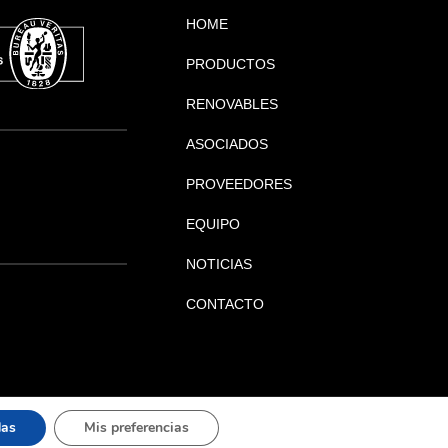
HOME
PRODUCTOS
RENOVABLES
ASOCIADOS
PROVEEDORES
EQUIPO
NOTICIAS
CONTACTO
das
Mis preferencias
|
|
|
al
Política de privacidad
Política de cookies
Política de calidad