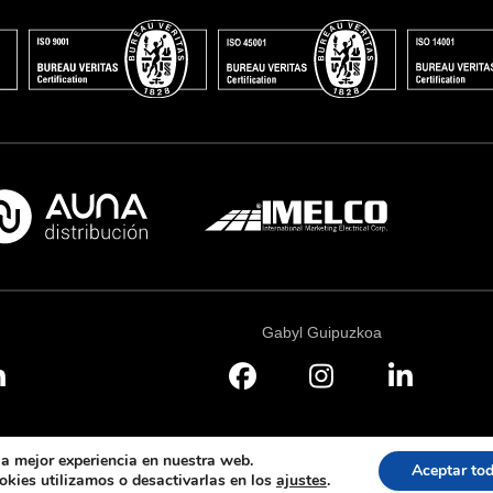
Gabyl Guipuzkoa
la mejor experiencia en nuestra web.
Aceptar to
Aviso leg
kies utilizamos o desactivarlas en los
ajustes
.