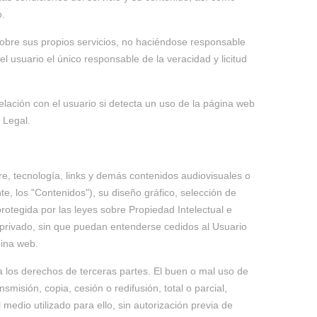
o.
obre sus propios servicios, no haciéndose responsable
l usuario el único responsable de la veracidad y licitud
elación con el usuario si detecta un uso de la página web
 Legal.
are, tecnología, links y demás contenidos audiovisuales o
e, los "Contenidos"), su diseño gráfico, selección de
otegida por las leyes sobre Propiedad Intelectual e
y privado, sin que puedan entenderse cedidos al Usuario
gina web.
ja los derechos de terceras partes. El buen o mal uso de
misión, copia, cesión o redifusión, total o parcial,
medio utilizado para ello, sin autorización previa de