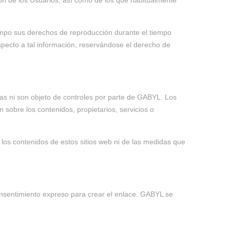
ión de los Usuarios, así como de los que habitualmente
mpo sus derechos de reproducción durante el tiempo
pecto a tal información, reservándose el derecho de
das ni son objeto de controles por parte de GABYL. Los
 sobre los contenidos, propietarios, servicios o
s contenidos de estos sitios web ni de las medidas que
nsentimiento expreso para crear el enlace. GABYL se