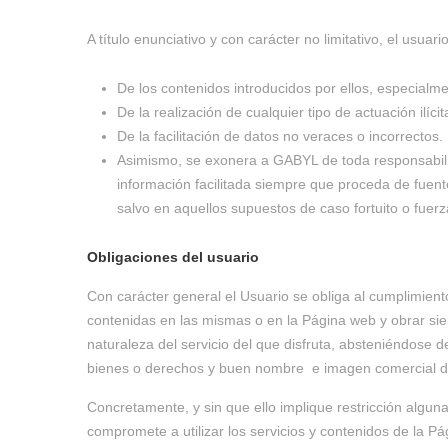
A título enunciativo y con carácter no limitativo, el usuar
De los contenidos introducidos por ellos, especial
De la realización de cualquier tipo de actuación ilícit
De la facilitación de datos no veraces o incorrectos.
Asimismo, se exonera a GABYL de toda responsabilid
información facilitada siempre que proceda de fuent
salvo en aquellos supuestos de caso fortuito o fuer
Obligaciones del usuario
Con carácter general el Usuario se obliga al cumplimien
contenidas en las mismas o en la Página web y obrar sie
naturaleza del servicio del que disfruta, absteniéndose 
bienes o derechos y buen nombre e imagen comercial de 
Concretamente, y sin que ello implique restricción algun
compromete a utilizar los servicios y contenidos de la 