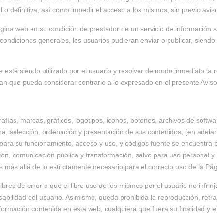
 o definitiva, así como impedir el acceso a los mismos, sin previo avis
na web en su condición de prestador de un servicio de información s
ondiciones generales, los usuarios pudieran enviar o publicar, siendo e
 esté siendo utilizado por el usuario y resolver de modo inmediato la r
tan que pueda considerar contrario a lo expresado en el presente Aviso
afías, marcas, gráficos, logotipos, iconos, botones, archivos de softw
a, selección, ordenación y presentación de sus contenidos, (en adelant
ra su funcionamiento, acceso y uso, y códigos fuente se encuentra pr
ción, comunicación pública y transformación, salvo para uso personal 
 más allá de lo estrictamente necesario para el correcto uso de la Pá
bres de error o que el libre uso de los mismos por el usuario no infrin
bilidad del usuario. Asimismo, queda prohibida la reproducción, retrans
formación contenida en esta web, cualquiera que fuera su finalidad y el 