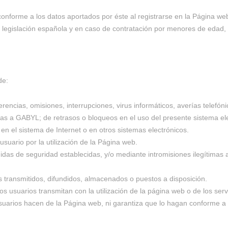
nforme a los datos aportados por éste al registrarse en la Página web.
egislación española y en caso de contratación por menores de edad, se
de:
erencias, omisiones, interrupciones, virus informáticos, averías telef
nas a GABYL; de retrasos o bloqueos en el uso del presente sistema el
en el sistema de Internet o en otros sistemas electrónicos.
uario por la utilización de la Página web.
as de seguridad establecidas, y/o mediante intromisiones ilegítimas ac
s transmitidos, difundidos, almacenados o puestos a disposición.
ue los usuarios transmitan con la utilización de la página web o de los s
usuarios hacen de la Página web, ni garantiza que lo hagan conforme a 