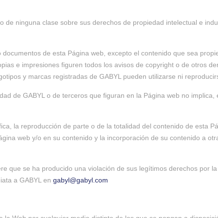
 de ninguna clase sobre sus derechos de propiedad intelectual e indus
s o documentos de esta Página web, excepto el contenido que sea propie
ias e impresiones figuren todos los avisos de copyright o de otros der
gotipos y marcas registradas de GABYL pueden utilizarse ni reproducirse
dad de GABYL o de terceros que figuran en la Página web no implica, en
a, la reproducción de parte o de la totalidad del contenido de esta Pá
ágina web y/o en su contenido y la incorporación de su contenido a ot
ere que se ha producido una violación de sus legítimos derechos por l
ediata a GABYL en
gabyl@gabyl.com