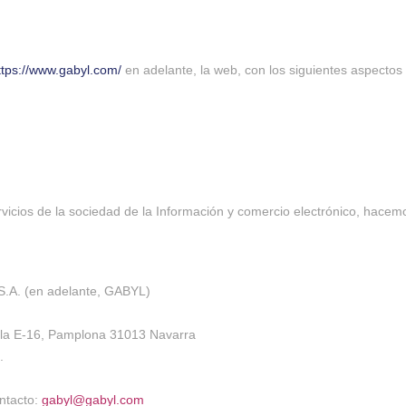
ttps://www.gabyl.com/
en adelante, la web, con los siguientes aspectos 
rvicios de la sociedad de la Información y comercio electrónico, hacem
A. (en adelante, GABYL)
rcela E-16, Pamplona 31013 Navarra
.
ontacto:
gabyl@gabyl.com