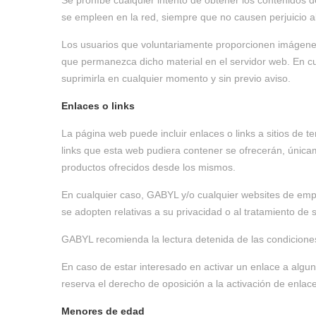
Se prohíbe cualquier intento de obtener los contenidos d
se empleen en la red, siempre que no causen perjuicio 
Los usuarios que voluntariamente proporcionen imágenes
que permanezca dicho material en el servidor web. En cu
suprimirla en cualquier momento y sin previo aviso.
Enlaces o links
La página web puede incluir enlaces o links a sitios de 
links que esta web pudiera contener se ofrecerán, únicam
productos ofrecidos desde los mismos.
En cualquier caso, GABYL y/o cualquier websites de em
se adopten relativas a su privacidad o al tratamiento de 
GABYL recomienda la lectura detenida de las condiciones d
En caso de estar interesado en activar un enlace a alg
reserva el derecho de oposición a la activación de enlace
Menores de edad