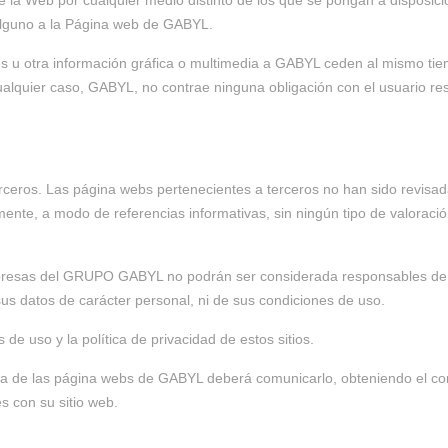
e la Web por cualquier medio distinto de los que se pongan a disposic
alguno a la Página web de GABYL.
 u otra información gráfica o multimedia a GABYL ceden al mismo tie
alquier caso, GABYL, no contrae ninguna obligación con el usuario res
terceros. Las página webs pertenecientes a terceros no han sido revisa
ente, a modo de referencias informativas, sin ningún tipo de valoración
presas del GRUPO GABYL no podrán ser considerada responsables de lo
sus datos de carácter personal, ni de sus condiciones de uso.
e uso y la política de privacidad de estos sitios.
una de las página webs de GABYL deberá comunicarlo, obteniendo el co
s con su sitio web.