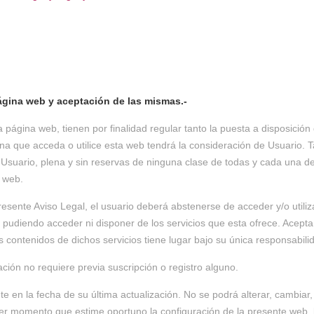
página web y aceptación de las mismas
.-
 página web, tienen por finalidad regular tanto la puesta a disposició
a que acceda o utilice esta web tendrá la consideración de Usuario. Tan
Usuario, plena y sin reservas de ninguna clase de todas y cada una de
a web.
esente Aviso Legal, el usuario deberá abstenerse de acceder y/o utiliza
pudiendo acceder ni disponer de los servicios que esta ofrece. Acepta
los contenidos de dichos servicios tiene lugar bajo su única responsabili
ación no requiere previa suscripción o registro alguno.
e en la fecha de su última actualización. No se podrá alterar, cambiar
er momento que estime oportuno la configuración de la presente web, l