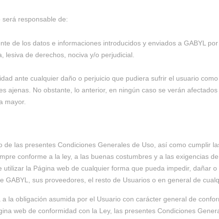
io será responsable de:
mente de los datos e informaciones introducidos y enviados a GABYL po
a, lesiva de derechos, nociva y/o perjudicial.
ad ante cualquier daño o perjuicio que pudiera sufrir el usuario como
es ajenas. No obstante, lo anterior, en ningún caso se verán afectados 
za mayor.
to de las presentes Condiciones Generales de Uso, así como cumplir la
mpre conforme a la ley, a las buenas costumbres y a las exigencias de
de utilizar la Página web de cualquier forma que pueda impedir, dañar o
GABYL, sus proveedores, el resto de Usuarios o en general de cualqu
a a la obligación asumida por el Usuario con carácter general de confor
Página web de conformidad con la Ley, las presentes Condiciones Gener