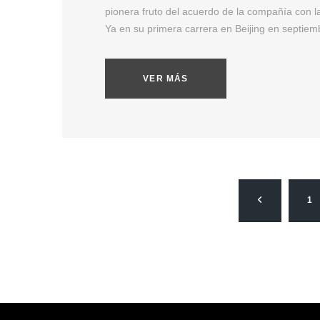
pionera fruto del acuerdo de la compañía con l
Ya en su primera carrera en Beijing en septiem
VER MÁS
1