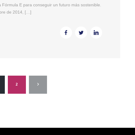
a Fórmula E para conseguir un futuro más sostenible.
bre de 2014, […]
2