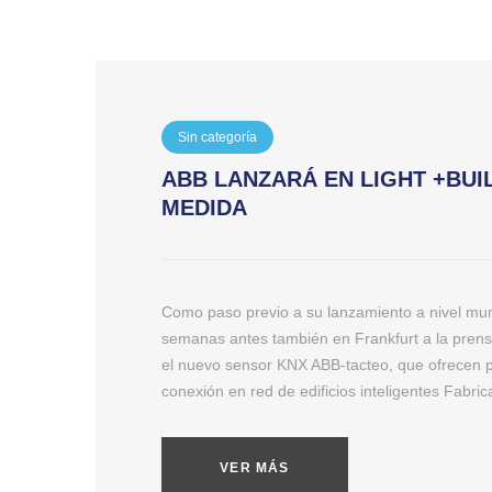
Sin categoría
ABB LANZARÁ EN LIGHT +BUI
MEDIDA
Como paso previo a su lanzamiento a nivel mun
semanas antes también en Frankfurt a la prens
el nuevo sensor KNX ABB-tacteo, que ofrecen po
conexión en red de edificios inteligentes Fabrica
VER MÁS